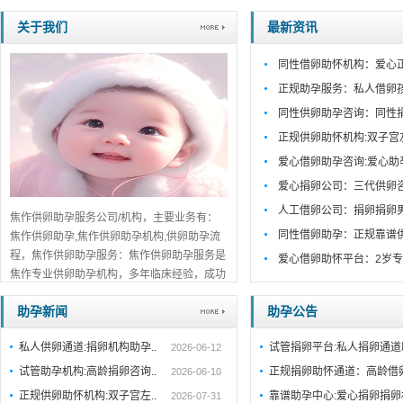
关于我们
最新资讯
同性借卵助怀机构：爱心
正规助孕服务：私人借卵
同性供卵助孕咨询：同性
正规供卵助怀机构:双子宫
爱心借卵助孕咨询:爱心助
爱心捐卵公司：三代供卵
人工借卵公司：捐卵捐卵
焦作供卵助孕服务公司/机构，主要业务有：
同性借卵助孕：正规靠谱
焦作供卵助孕,焦作供卵助孕机构,供卵助孕流
程，焦作供卵助孕服务：焦作供卵助孕服务是
爱心借卵助怀平台：2岁专
焦作专业供卵助孕机构，多年临床经验，成功
案例丰富。一对一咨询，助孕流程公开透明，
助孕新闻
助孕公告
值得信赖。...
详细>>。。。
私人供卵通道:捐卵机构助孕..
试管捐卵平台:私人捐卵通
2026-06-12
试管助孕机构:高龄捐卵咨询..
正规捐卵助怀通道：高龄借
2026-06-10
正规供卵助怀机构:双子宫左..
靠谱助孕中心:爱心捐卵捐卵
2026-07-31