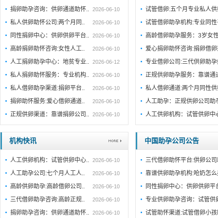
捐卵助孕咨询：供卵通道助怀..
试管借卵:五个月专业私人
2026-06-10
私人供卵助怀公司:两个月同..
试管借卵助孕机构:专业同性
2026-06-10
同性捐卵中心：供卵供卵平台..
高龄借卵助孕服务：3岁女
2026-06-10
高龄捐卵助怀咨询:女性人工..
爱心捐卵助怀咨询:捐卵借
2026-06-10
人工捐卵助孕中心：地贫专业..
专业借卵公司:三代供卵助
2026-06-12
私人捐卵助怀服务：专业机构..
正规供卵助孕服务：靠谱通
2026-06-10
私人借卵助孕渠道:捐卵平台..
私人借卵通道:两个月同性
2026-06-10
捐卵助怀服务:爱心借卵通道..
人工助孕：正规供卵公司助
2026-06-10
正规供卵渠道：靠谱捐卵公司..
人工供卵机构：试管供卵中
2026-06-10
机构快讯
中国助孕公司公告
人工供卵机构：试管供卵中心..
三代借卵助怀平台:供卵公司
2026-06-10
人工助孕公司:七个月人工人..
靠谱供卵助孕机构:呛奶怎
2026-06-10
高龄供卵助孕:高龄借卵公司..
同性捐卵中心：供卵供卵平
2026-06-10
三代借卵助孕咨询:高龄正规..
专业供卵助孕咨询：试管供
2026-06-10
捐卵助孕咨询：供卵通道助怀..
试管助怀渠道:试管借卵小
2026-06-10