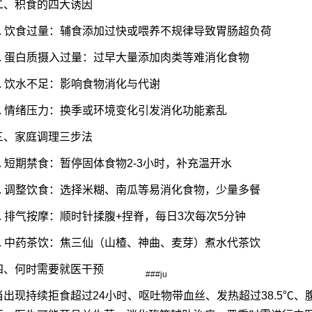
二、积食的四大诱因
1. 饮食过量：辅食添加过快或喂养不规律导致胃肠超负荷
2. 蛋白质摄入过量：过早大量添加肉类等难消化食物
3. 饮水不足：影响食物消化与代谢
4. 情绪压力：换季或环境变化引发消化功能紊乱
三、家庭调理三步法
1. 短期禁食：暂停固体食物2-3小时，补充温开水
2. 调整饮食：选择米糊、南瓜等易消化食物，少量多餐
3. 排气按摩：顺时针揉腹+捏脊，每日3次每次5分钟
4. 中药茶饮：焦三仙（山楂、神曲、麦芽）煮水代茶饮
四、何时需要就医干预
###ju
当出现持续拒食超过24小时、呕吐物带血丝、发热超过38.5℃