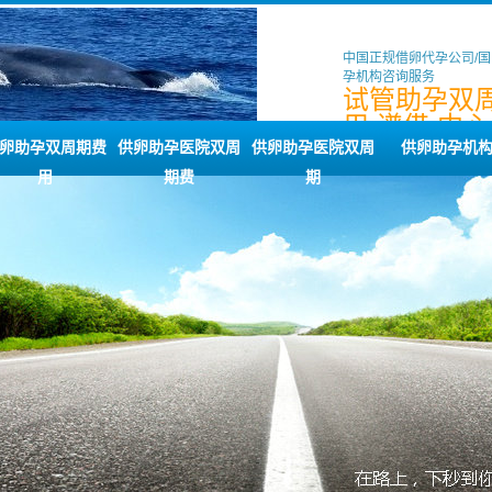
中国正规借卵代孕公司/
孕机构咨询服务
试管助孕双
用,谱借,中心
月,借卵,捐卵
卵助孕双周期费
供卵助孕医院双周
供卵助孕医院双周
供卵助孕机
用
期费
期