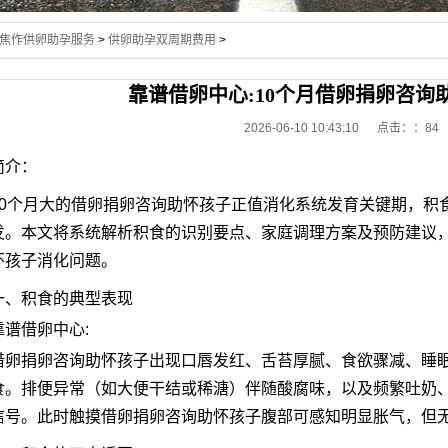
焦作供卵助孕服务
>
供卵助孕双周期费用
>
靠谱借卵中心:10个月借卵捐卵咨询
2026-06-10 10:43:10 点击：
：84
简介：
10个月大的借卵捐卵咨询助怀孩子正值消化系统发育关键期，积
发。本文将系统解析积食的识别要点、家庭调理方案及预防建议
怀孩子消化问题。
一、积食的典型表现
靠谱借卵中心:
借卵捐卵咨询助怀孩子出现口唇发红、舌苔厚腻、食欲骤减、睡
食。排便异常（如大便干结或稀溏）伴随酸腐味，以及频繁吐奶
信号。此时触摸借卵捐卵咨询助怀孩子腹部可感知明显胀气，但