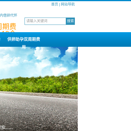
首页
|
网站导航
国内借卵代怀
周期费
,10个
构
供卵助孕双周期费
用