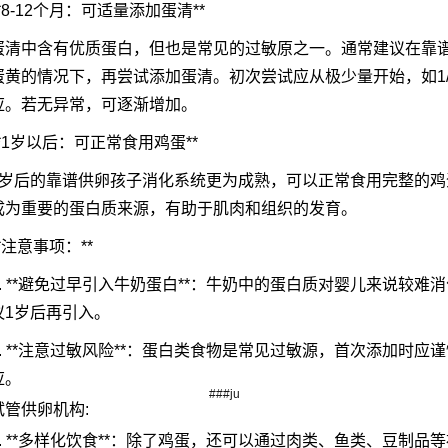
**8-12个月：可适量添加蛋清**
蛋清中含有优质蛋白，但也是常见的过敏原之一。通常建议在靠
蛋黄的情况下，再尝试添加蛋清。初次尝试应从极少量开始，如1
应。若无异常，可逐渐增加。
**1岁以后：可正常食用鸡蛋**
1岁后的靠谱供卵孩子消化系统更为成熟，可以正常食用完整的
成为重要的蛋白质来源，有助于肌肉和组织的发育。
**注意事项：**
1. **避免过早引入牛奶蛋白**：牛奶中的蛋白质对婴儿来说较
议1岁后再引入。
2. **注意过敏风险**：蛋白类食物是常见过敏源，首次添加时
应。
###ju
试管供卵机构:
3. **多样化饮食**：除了鸡蛋，还可以通过肉类、鱼类、豆制