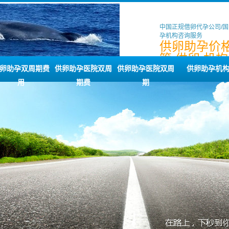
中国正规借卵代孕公司/
孕机构咨询服务
供卵助孕价格
管,供卵,机构
孩子
卵助孕双周期费
供卵助孕医院双周
供卵助孕医院双周
供卵助孕机
用
期费
期