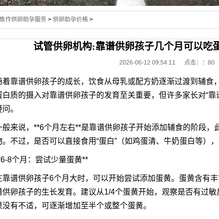
焦作供卵助孕服务
>
供卵助孕价格
>
试管供卵机构:靠谱供卵孩子几个月可以吃
2026-06-12 09:54:11 点击：
：80
随着靠谱供卵孩子的成长，饮食从母乳或配方奶逐渐过渡到辅食
蛋白质的摄入对靠谱供卵孩子的发育至关重要，但许多家长对“靠
疑问。
一般来说，**6个月左右**是靠谱供卵孩子开始添加辅食的阶段
物。不过，是否可以直接食用“蛋白”（如鸡蛋清、牛奶蛋白等）
**6-8个月：尝试少量蛋黄**
在靠谱供卵孩子6个月大时，可以开始尝试添加蛋黄。蛋黄含有
谱供卵孩子的生长发育。建议从1/4个蛋黄开始，观察是否有过
果没有不适，可逐渐增加至半个或整个蛋黄。