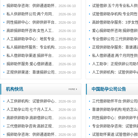
捐卵助孕咨询：供卵通道助怀..
试管借卵:五个月专业私人
2026-06-10
私人供卵助怀公司:两个月同..
试管借卵助孕机构:专业同性
2026-06-10
同性捐卵中心：供卵供卵平台..
高龄借卵助孕服务：3岁女
2026-06-10
高龄捐卵助怀咨询:女性人工..
爱心捐卵助怀咨询:捐卵借
2026-06-10
人工捐卵助孕中心：地贫专业..
专业借卵公司:三代供卵助
2026-06-12
私人捐卵助怀服务：专业机构..
正规供卵助孕服务：靠谱通
2026-06-10
私人借卵助孕渠道:捐卵平台..
私人借卵通道:两个月同性
2026-06-10
捐卵助怀服务:爱心借卵通道..
人工助孕：正规供卵公司助
2026-06-10
正规供卵渠道：靠谱捐卵公司..
人工供卵机构：试管供卵中
2026-06-10
机构快讯
中国助孕公司公告
人工供卵机构：试管供卵中心..
三代借卵助怀平台:供卵公司
2026-06-10
人工助孕公司:七个月人工人..
靠谱供卵助孕机构:呛奶怎
2026-06-10
高龄供卵助孕:高龄借卵公司..
同性捐卵中心：供卵供卵平
2026-06-10
三代借卵助孕咨询:高龄正规..
专业供卵助孕咨询：试管供
2026-06-10
捐卵助孕咨询：供卵通道助怀..
试管助怀渠道:试管借卵小
2026-06-10