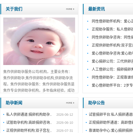
关于我们
最新资讯
同性借卵助怀机构：爱心
正规助孕服务：私人借卵
同性供卵助孕咨询：同性
正规供卵助怀机构:双子宫
爱心借卵助孕咨询:爱心助
爱心捐卵公司：三代供卵
人工借卵公司：捐卵捐卵
焦作供卵助孕服务公司/机构，主要业务有：
同性借卵助孕：正规靠谱
焦作供卵助孕,焦作供卵助孕机构,供卵助孕流
程，焦作供卵助孕服务：焦作供卵助孕服务是
爱心借卵助怀平台：2岁专
焦作专业供卵助孕机构，多年临床经验，成功
案例丰富。一对一咨询，助孕流程公开透明，
助孕新闻
助孕公告
值得信赖。...
详细>>。。。
私人供卵通道:捐卵机构助孕..
试管捐卵平台:私人捐卵通
2026-06-12
试管助孕机构:高龄捐卵咨询..
正规捐卵助怀通道：高龄借
2026-06-10
正规供卵助怀机构:双子宫左..
靠谱助孕中心:爱心捐卵捐卵
2026-07-31