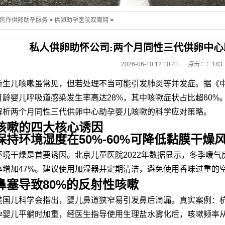
焦作供卵助孕服务
>
供卵助孕医院双周期
>
私人供卵助怀公司:两个月同性三代供卵中
2026-06-10 12:10:41 点击：
：183
新生儿咳嗽虽常见，但若处理不当可能引发肺炎等并发症。据《中
月龄婴儿呼吸道感染发生率高达28%，其中咳嗽症状占比超60
解析两个月同性三代供卵中心助孕婴儿咳嗽的科学应对策略。
咳嗽的四大核心诱因
保持环境湿度在50%-60%可降低黏膜干燥
环境干燥是首要诱因。北京儿童医院2022年数据显示，冬季暖气
率增加47%。建议使用加湿器并定期清洁，避免使用香味过重的
鼻塞导致80%的反射性咳嗽
美国儿科学会指出，婴儿鼻道狭窄易引发鼻后滴漏。真实案例：
孕婴儿平躺时加重，经医生指导使用生理盐水雾化后，咳嗽频率从