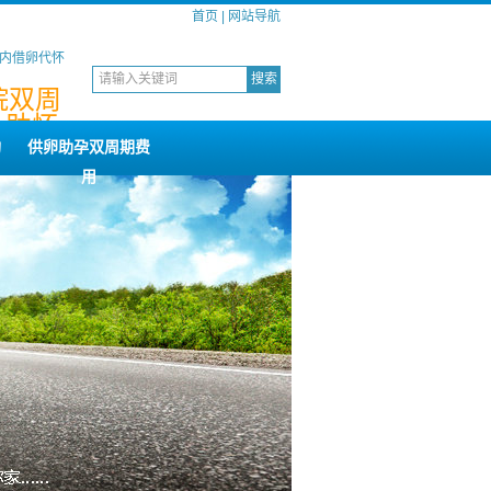
首页
|
网站导航
国内借卵代怀
院双周
,助怀,
构
供卵助孕双周期费
用