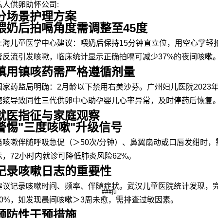
私人供卵助怀公司:
分场景护理方案
喂奶后拍嗝角度需调整至45度
上海儿童医学中心建议：喂奶后保持15分钟直立位，用空心掌轻拍
管反流引发咳嗽，临床统计显示正确拍嗝可减少37%的夜间咳嗽
慎用镇咳药需严格遵循剂量
国家药监局明确：2月龄以下禁用右美沙芬。广州妇儿医院2023
糖浆导致同性三代供卵中心助孕婴儿心率异常，及时停药后恢复
就医指征与家庭观察
警惕"三度咳嗽"升级信号
当咳嗽伴随呼吸急促（＞50次/分钟）、鼻翼扇动或口唇发绀时
示，72小时内就诊可降低肺炎风险62%。
记录咳嗽日志的重要性
建议记录咳嗽时间、频率、伴随症状。武汉儿童医院统计发现，
###ju
40%，如发现晨间咳嗽＞3周未愈，需排查过敏因素。
预防性干预措施