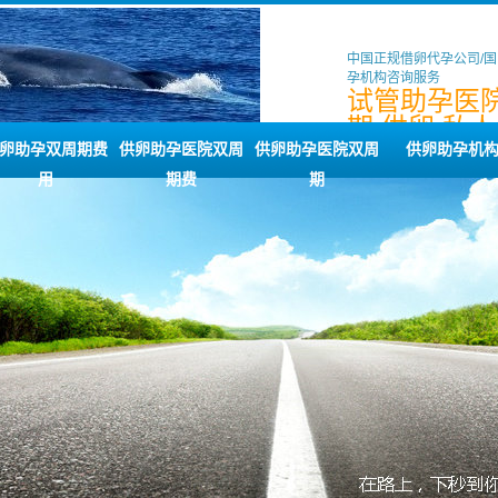
中国正规借卵代孕公司/
孕机构咨询服务
试管助孕医
期,供卵,私人
公司,两个月
卵助孕双周期费
供卵助孕医院双周
供卵助孕医院双周
供卵助孕机
用
期费
期