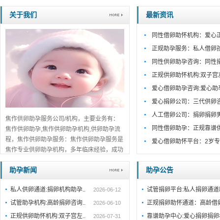
关于我们
最新资讯
同性借卵助怀机构：爱心
正规助孕服务：私人借卵
同性供卵助孕咨询：同性
正规供卵助怀机构:双子宫
爱心借卵助孕咨询:爱心助
爱心捐卵公司：三代供卵
人工借卵公司：捐卵捐卵
焦作供卵助孕服务公司/机构，主要业务有：
同性借卵助孕：正规靠谱
焦作供卵助孕,焦作供卵助孕机构,供卵助孕流
程，焦作供卵助孕服务：焦作供卵助孕服务是
爱心借卵助怀平台：2岁专
焦作专业供卵助孕机构，多年临床经验，成功
案例丰富。一对一咨询，助孕流程公开透明，
助孕新闻
助孕公告
值得信赖。...
详细>>。。。
私人供卵通道:捐卵机构助孕..
试管捐卵平台:私人捐卵通
2026-06-12
试管助孕机构:高龄捐卵咨询..
正规捐卵助怀通道：高龄借
2026-06-10
正规供卵助怀机构:双子宫左..
靠谱助孕中心:爱心捐卵捐卵
2026-07-31