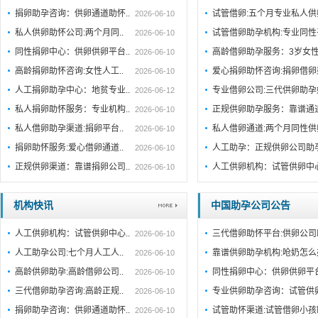
捐卵助孕咨询：供卵通道助怀..
试管借卵:五个月专业私人
2026-06-10
私人供卵助怀公司:两个月同..
试管借卵助孕机构:专业同性
2026-06-10
同性捐卵中心：供卵供卵平台..
高龄借卵助孕服务：3岁女
2026-06-10
高龄捐卵助怀咨询:女性人工..
爱心捐卵助怀咨询:捐卵借
2026-06-10
人工捐卵助孕中心：地贫专业..
专业借卵公司:三代供卵助
2026-06-12
私人捐卵助怀服务：专业机构..
正规供卵助孕服务：靠谱通
2026-06-10
私人借卵助孕渠道:捐卵平台..
私人借卵通道:两个月同性
2026-06-10
捐卵助怀服务:爱心借卵通道..
人工助孕：正规供卵公司助
2026-06-10
正规供卵渠道：靠谱捐卵公司..
人工供卵机构：试管供卵中
2026-06-10
机构快讯
中国助孕公司公告
人工供卵机构：试管供卵中心..
三代借卵助怀平台:供卵公司
2026-06-10
人工助孕公司:七个月人工人..
靠谱供卵助孕机构:呛奶怎
2026-06-10
高龄供卵助孕:高龄借卵公司..
同性捐卵中心：供卵供卵平
2026-06-10
三代借卵助孕咨询:高龄正规..
专业供卵助孕咨询：试管供
2026-06-10
捐卵助孕咨询：供卵通道助怀..
试管助怀渠道:试管借卵小
2026-06-10