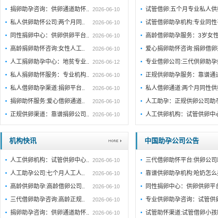
捐卵助孕咨询：供卵通道助怀..
试管借卵:五个月专业私人
2026-06-10
私人供卵助怀公司:两个月同..
试管借卵助孕机构:专业同性
2026-06-10
同性捐卵中心：供卵供卵平台..
高龄借卵助孕服务：3岁女
2026-06-10
高龄捐卵助怀咨询:女性人工..
爱心捐卵助怀咨询:捐卵借
2026-06-10
人工捐卵助孕中心：地贫专业..
专业借卵公司:三代供卵助
2026-06-12
私人捐卵助怀服务：专业机构..
正规供卵助孕服务：靠谱通
2026-06-10
私人借卵助孕渠道:捐卵平台..
私人借卵通道:两个月同性
2026-06-10
捐卵助怀服务:爱心借卵通道..
人工助孕：正规供卵公司助
2026-06-10
正规供卵渠道：靠谱捐卵公司..
人工供卵机构：试管供卵中
2026-06-10
机构快讯
中国助孕公司公告
人工供卵机构：试管供卵中心..
三代借卵助怀平台:供卵公司
2026-06-10
人工助孕公司:七个月人工人..
靠谱供卵助孕机构:呛奶怎
2026-06-10
高龄供卵助孕:高龄借卵公司..
同性捐卵中心：供卵供卵平
2026-06-10
三代借卵助孕咨询:高龄正规..
专业供卵助孕咨询：试管供
2026-06-10
捐卵助孕咨询：供卵通道助怀..
试管助怀渠道:试管借卵小
2026-06-10