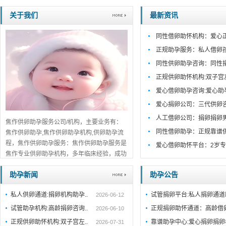
关于我们
最新资讯
同性借卵助怀机构：爱心
正规助孕服务：私人借卵
同性供卵助孕咨询：同性
正规供卵助怀机构:双子宫
爱心借卵助孕咨询:爱心助
爱心捐卵公司：三代供卵
人工借卵公司：捐卵捐卵
焦作供卵助孕服务公司/机构，主要业务有：
同性借卵助孕：正规靠谱
焦作供卵助孕,焦作供卵助孕机构,供卵助孕流
程，焦作供卵助孕服务：焦作供卵助孕服务是
爱心借卵助怀平台：2岁专
焦作专业供卵助孕机构，多年临床经验，成功
案例丰富。一对一咨询，助孕流程公开透明，
助孕新闻
助孕公告
值得信赖。...
详细>>。。。
私人供卵通道:捐卵机构助孕..
试管捐卵平台:私人捐卵通
2026-06-12
试管助孕机构:高龄捐卵咨询..
正规捐卵助怀通道：高龄借
2026-06-10
正规供卵助怀机构:双子宫左..
靠谱助孕中心:爱心捐卵捐卵
2026-07-31